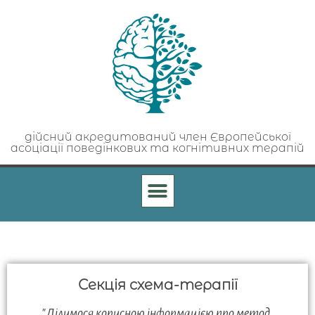
дійсний акредитований член Європейської
асоціації поведінкових та когнітивних терапій
Секція схема-терапії
"Ділимося корисною інформацією про метод,