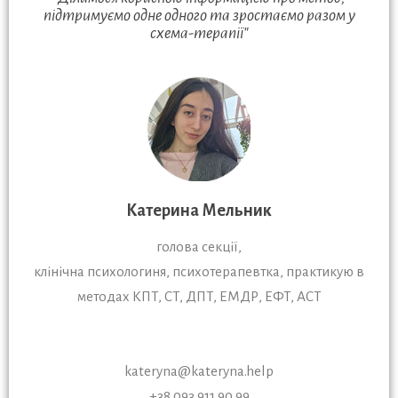
підтримуємо одне одного та зростаємо разом у
схема-терапії"
Катерина Мельник
голова секції,
клінічна психологиня, психотерапевтка, практикую в
методах КПТ, СТ, ДПТ, ЕМДР, ЕФТ, АСТ
kateryna@kateryna.help
+38 093 911 90 99