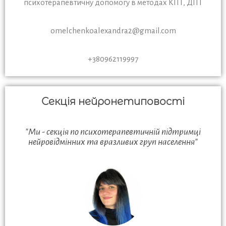
психотерапевтичну допомогу в методах КПТ, ДПТ
omelchenkoalexandra2@gmail.com
+380962119997
Секція нейронетиповості
"Ми - секція по психотерапевтичній підтримці
нейровідмінних та вразливих груп населення"