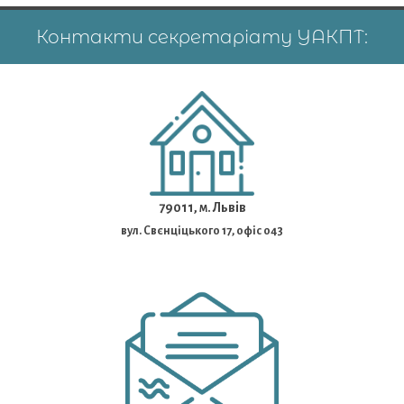
Контакти секретаріату УАКПТ:
79011, м. Львів
вул. Свєнціцького 17, офіс 043