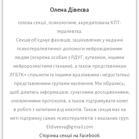
Олена Дівеєва
голова секції, психологиня, акредитована КПТ-
терапевтка.
Секція об’єднує фахівців, зацікавлених у наданні
психотерапевтичної допомоги нейровідмінним
людям (зокрема особам з РДУГ, аутизмом, іншими
нейророзмаїтими станами), а також представникам
ЛГБТК+ спільноти та іншими вразливими і недостатньо
представленими групами населення. Ми зібрались,
щоб ділитись інформацією, сучасними дослідженнями,
оновленнями протоколів, а також підтримувати колег
в роботі з запитами від клієнтів. Також секція має на
меті підтримку самих психотерапевтів з вказаних груп.
Eldiveeva@gmail.com
Сторінка секції на Facebook