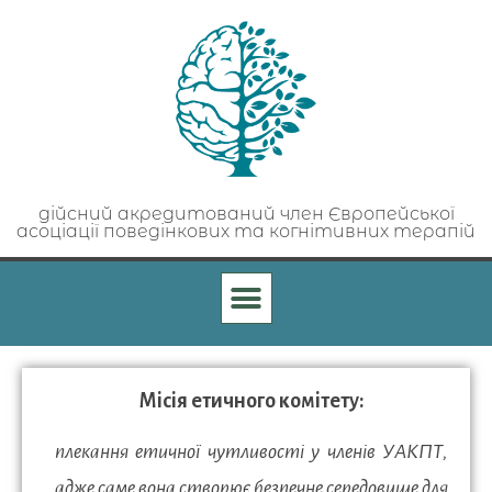
дійсний акредитований член Європейської
асоціації поведінкових та когнітивних терапій
Місія етичного комітету:
плекання етичної чутливості у членів УАКПТ,
адже саме вона створює безпечне середовище для